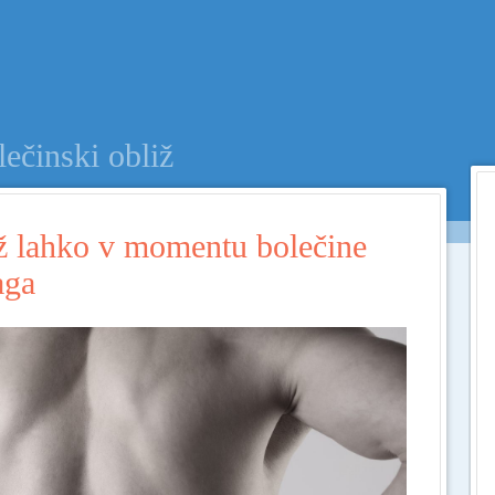
Menu
SKIP TO CONTENT
lečinski obliž
iž lahko v momentu bolečine
aga