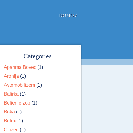
DOMOV
Categories
Apartma Bovec
(1)
Aronija
(1)
Avtomobilizem
(1)
Balirka
(1)
Beljenje zob
(1)
Boka
(1)
Botox
(1)
Citizen
(1)