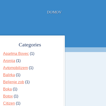
DOMOV
Categories
Apartma Bovec
(1)
Aronija
(1)
Avtomobilizem
(1)
Balirka
(1)
Beljenje zob
(1)
Boka
(1)
Botox
(1)
Citizen
(1)