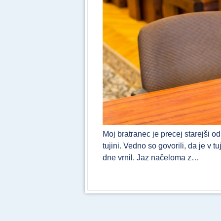
Moj bratranec je precej starejši o
tujini. Vedno so govorili, da je v 
dne vrnil. Jaz načeloma z…