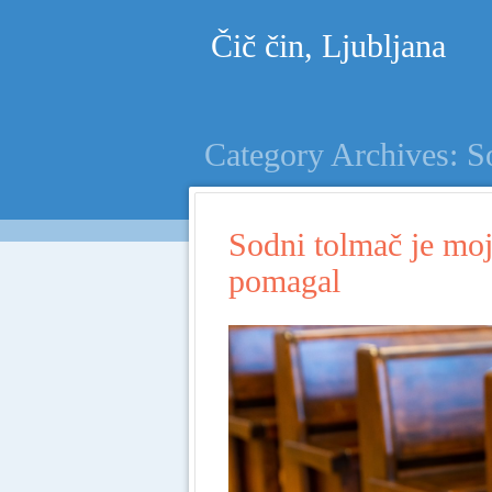
Čič čin, Ljubljana
Category Archives:
S
Sodni tolmač je moj
pomagal