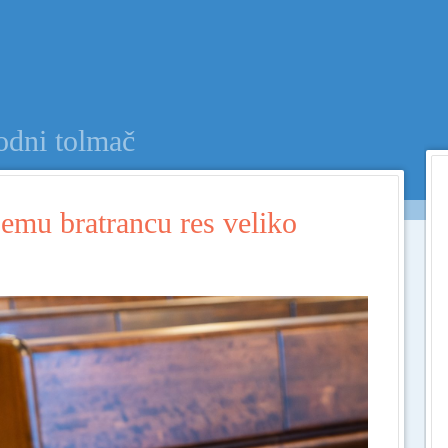
Menu
SKIP TO CONTENT
odni tolmač
emu bratrancu res veliko