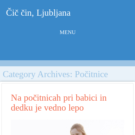
Čič čin, Ljubljana
MENU
Skip to
content
Category Archives:
Počitnice
Na počitnicah pri babici in
dedku je vedno lepo