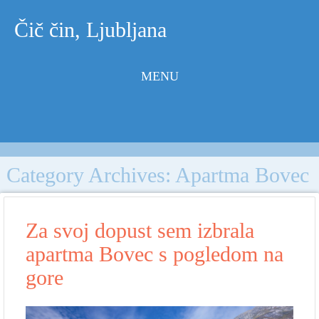
Čič čin, Ljubljana
MENU
Skip to
content
Category Archives:
Apartma Bovec
Za svoj dopust sem izbrala
apartma Bovec s pogledom na
gore