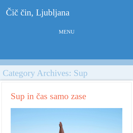
Čič čin, Ljubljana
MENU
Skip to
content
Category Archives:
Sup
Sup in čas samo zase