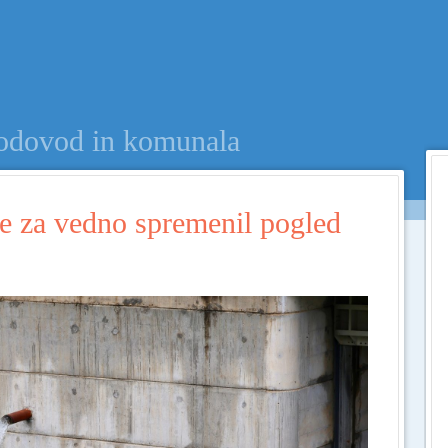
Menu
SKIP TO CONTENT
odovod in komunala
e za vedno spremenil pogled