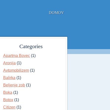
DOMOV
Categories
Apartma Bovec
(1)
Aronija
(1)
Avtomobilizem
(1)
Balirka
(1)
Beljenje zob
(1)
Boka
(1)
Botox
(1)
Citizen
(1)