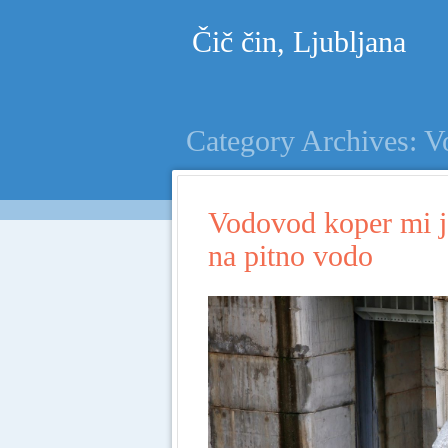
Čič čin, Ljubljana
Category Archives:
V
Vodovod koper mi j
na pitno vodo