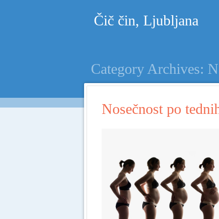
Čič čin, Ljubljana
Category Archives:
N
Nosečnost po tednih