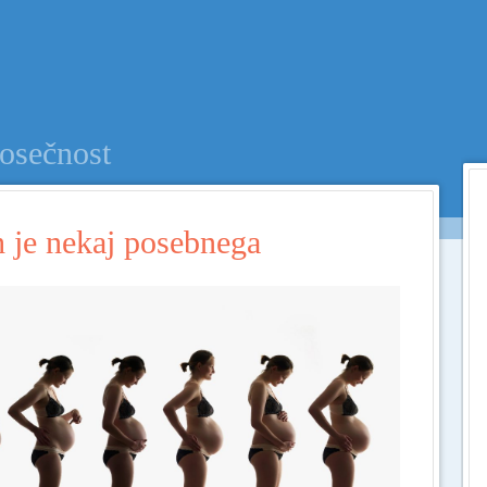
Menu
SKIP TO CONTENT
osečnost
 je nekaj posebnega