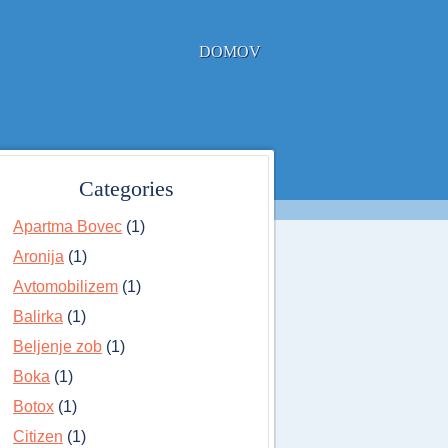
DOMOV
Categories
Apartma Bovec
(1)
Aronija
(1)
Avtomobilizem
(1)
Balirka
(1)
Beljenje zob
(1)
Boka
(1)
Botox
(1)
Citizen
(1)