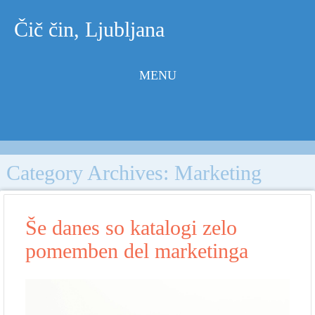
Čič čin, Ljubljana
MENU
Skip to
content
Category Archives:
Marketing
Še danes so katalogi zelo
pomemben del marketinga