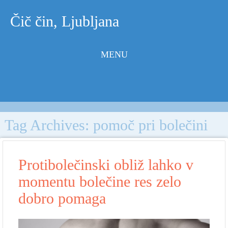
Čič čin, Ljubljana
MENU
Skip to
content
Tag Archives:
pomoč pri bolečini
Protibolečinski obliž lahko v
momentu bolečine res zelo
dobro pomaga