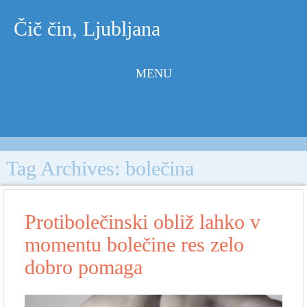
Čič čin, Ljubljana
MENU
Skip to
content
Tag Archives:
bolečina
Protibolečinski obliž lahko v
momentu bolečine res zelo
dobro pomaga