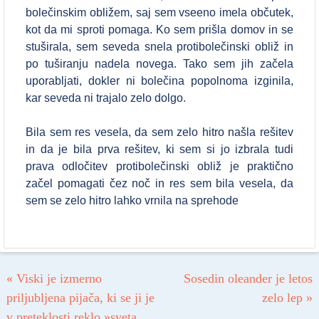
bolečinskim obližem, saj sem vseeno imela občutek,
kot da mi sproti pomaga. Ko sem prišla domov in se
stuširala, sem seveda snela protibolečinski obliž in
po tuširanju nadela novega. Tako sem jih začela
uporabljati, dokler ni bolečina popolnoma izginila,
kar seveda ni trajalo zelo dolgo.
Bila sem res vesela, da sem zelo hitro našla rešitev
in da je bila prva rešitev, ki sem si jo izbrala tudi
prava odločitev protibolečinski obliž je praktično
začel pomagati čez noč in res sem bila vesela, da
sem se zelo hitro lahko vrnila na sprehode
Post navigation
«
Viski je izmerno
Sosedin oleander je letos
priljubljena pijača, ki se ji je
zelo lep
»
v preteklosti reklo »sveta