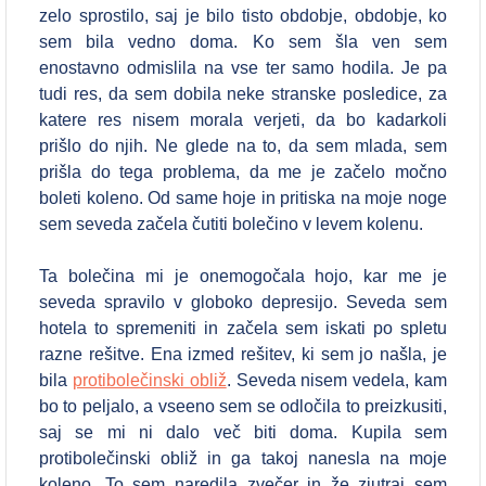
zelo sprostilo, saj je bilo tisto obdobje, obdobje, ko
sem bila vedno doma. Ko sem šla ven sem
enostavno odmislila na vse ter samo hodila. Je pa
tudi res, da sem dobila neke stranske posledice, za
katere res nisem morala verjeti, da bo kadarkoli
prišlo do njih. Ne glede na to, da sem mlada, sem
prišla do tega problema, da me je začelo močno
boleti koleno. Od same hoje in pritiska na moje noge
sem seveda začela čutiti bolečino v levem kolenu.
Ta bolečina mi je onemogočala hojo, kar me je
seveda spravilo v globoko depresijo. Seveda sem
hotela to spremeniti in začela sem iskati po spletu
razne rešitve. Ena izmed rešitev, ki sem jo našla, je
bila
protibolečinski obliž
. Seveda nisem vedela, kam
bo to peljalo, a vseeno sem se odločila to preizkusiti,
saj se mi ni dalo več biti doma. Kupila sem
protibolečinski obliž in ga takoj nanesla na moje
koleno. To sem naredila zvečer in že zjutraj sem