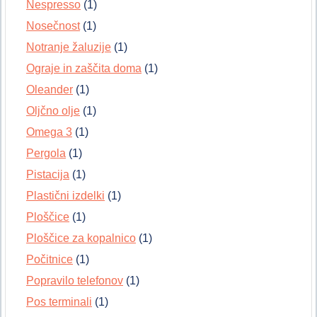
Nespresso
(1)
Nosečnost
(1)
Notranje žaluzije
(1)
Ograje in zaščita doma
(1)
Oleander
(1)
Oljčno olje
(1)
Omega 3
(1)
Pergola
(1)
Pistacija
(1)
Plastični izdelki
(1)
Ploščice
(1)
Ploščice za kopalnico
(1)
Počitnice
(1)
Popravilo telefonov
(1)
Pos terminali
(1)