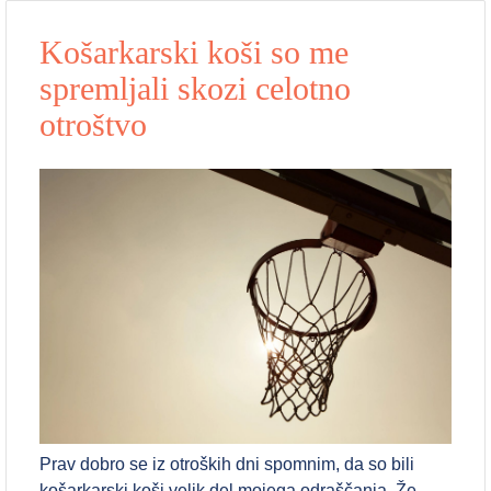
Košarkarski koši so me
spremljali skozi celotno
otroštvo
Prav dobro se iz otroških dni spomnim, da so bili
košarkarski koši velik del mojega odraščanja. Že