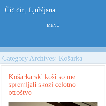
Čič čin, Ljubljana
MENU
Skip to
content
Category Archives:
Košarka
Košarkarski koši so me
spremljali skozi celotno
otroštvo