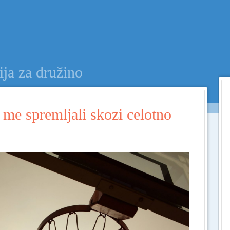
Menu
SKIP TO CONTENT
ija za družino
 me spremljali skozi celotno