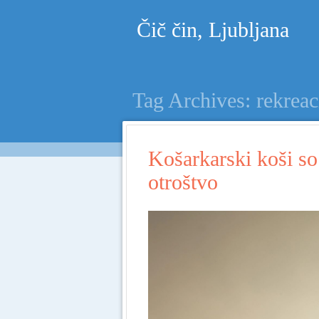
Čič čin, Ljubljana
Tag Archives:
rekreac
Košarkarski koši so
otroštvo