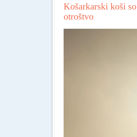
Košarkarski koši so
otroštvo