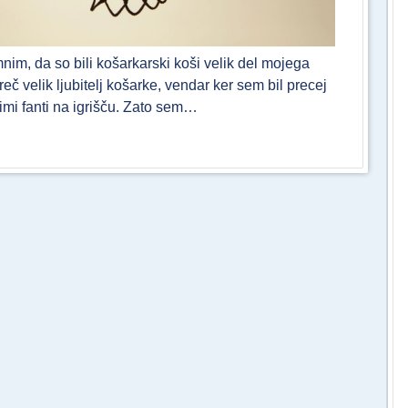
nim, da so bili košarkarski koši velik del mojega
eč velik ljubitelj košarke, vendar ker sem bil precej
imi fanti na igrišču. Zato sem…