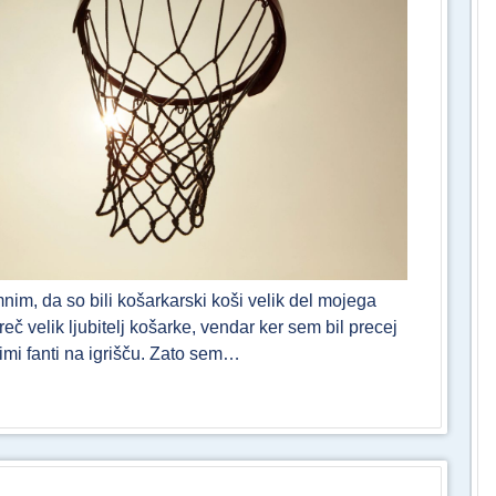
nim, da so bili košarkarski koši velik del mojega
eč velik ljubitelj košarke, vendar ker sem bil precej
imi fanti na igrišču. Zato sem…