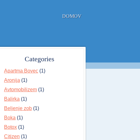
DOMOV
Categories
Apartma Bovec
(1)
Aronija
(1)
Avtomobilizem
(1)
Balirka
(1)
Beljenje zob
(1)
Boka
(1)
Botox
(1)
Citizen
(1)