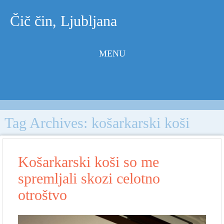
Čič čin, Ljubljana
MENU
Skip to
content
Tag Archives:
košarkarski koši
Košarkarski koši so me
spremljali skozi celotno
otroštvo