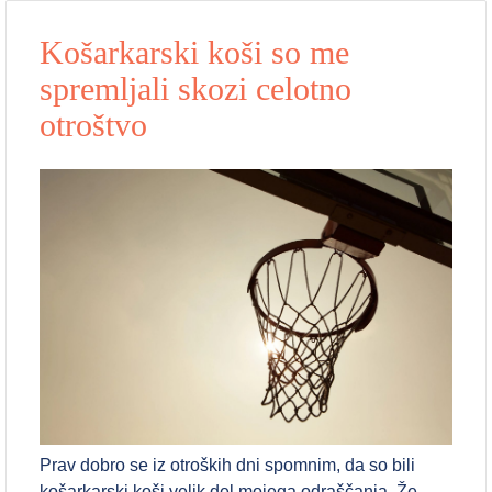
Košarkarski koši so me
spremljali skozi celotno
otroštvo
Prav dobro se iz otroških dni spomnim, da so bili
košarkarski koši velik del mojega odraščanja. Že