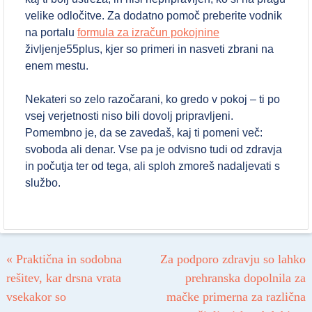
velike odločitve. Za dodatno pomoč preberite vodnik
na portalu
formula za izračun pokojnine
življenje55plus, kjer so primeri in nasveti zbrani na
enem mestu.
Nekateri so zelo razočarani, ko gredo v pokoj – ti po
vsej verjetnosti niso bili dovolj pripravljeni.
Pomembno je, da se zavedaš, kaj ti pomeni več:
svoboda ali denar. Vse pa je odvisno tudi od zdravja
in počutja ter od tega, ali sploh zmoreš nadaljevati s
službo.
Post navigation
«
Praktična in sodobna
Za podporo zdravju so lahko
rešitev, kar drsna vrata
prehranska dopolnila za
vsekakor so
mačke primerna za različna