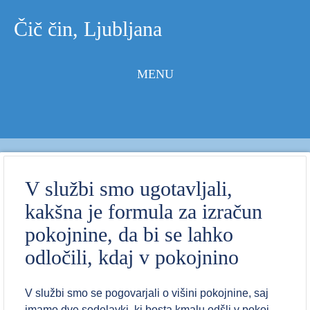
Čič čin, Ljubljana
MENU
Skip to
content
V službi smo ugotavljali,
kakšna je formula za izračun
pokojnine, da bi se lahko
odločili, kdaj v pokojnino
V službi smo se pogovarjali o višini pokojnine, saj
imamo dve sodelavki, ki bosta kmalu odšli v pokoj.