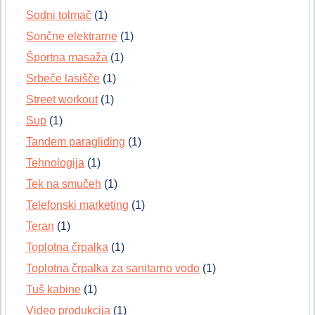
Sodni tolmač
(1)
Sončne elektrarne
(1)
Športna masaža
(1)
Srbeče lasišče
(1)
Street workout
(1)
Sup
(1)
Tandem paragliding
(1)
Tehnologija
(1)
Tek na smučeh
(1)
Telefonski marketing
(1)
Teran
(1)
Toplotna črpalka
(1)
Toplotna črpalka za sanitarno vodo
(1)
Tuš kabine
(1)
Video produkcija
(1)