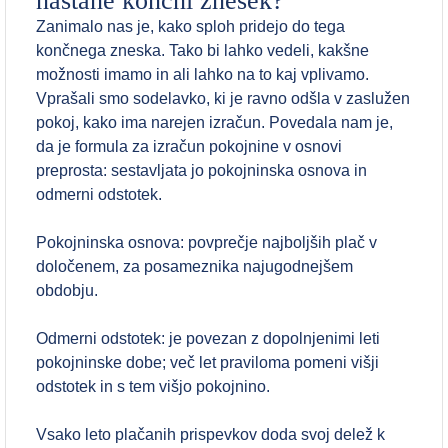
nastane končni znesek?
Zanimalo nas je, kako sploh pridejo do tega
končnega zneska. Tako bi lahko vedeli, kakšne
možnosti imamo in ali lahko na to kaj vplivamo.
Vprašali smo sodelavko, ki je ravno odšla v zaslužen
pokoj, kako ima narejen izračun. Povedala nam je,
da je formula za izračun pokojnine v osnovi
preprosta: sestavljata jo pokojninska osnova in
odmerni odstotek.
Pokojninska osnova: povprečje najboljših plač v
določenem, za posameznika najugodnejšem
obdobju.
Odmerni odstotek: je povezan z dopolnjenimi leti
pokojninske dobe; več let praviloma pomeni višji
odstotek in s tem višjo pokojnino.
Vsako leto plačanih prispevkov doda svoj delež k