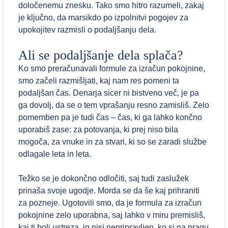
določenemu znesku. Tako smo hitro razumeli, zakaj
je ključno, da marsikdo po izpolnitvi pogojev za
upokojitev razmisli o podaljšanju dela.
Ali se podaljšanje dela splača?
Ko smo preračunavali formule za izračun pokojnine,
smo začeli razmišljati, kaj nam res pomeni ta
podaljšan čas. Denarja sicer ni bistveno več, je pa
ga dovolj, da se o tem vprašanju resno zamisliš. Zelo
pomemben pa je tudi čas – čas, ki ga lahko končno
uporabiš zase: za potovanja, ki prej niso bila
mogoča, za vnuke in za stvari, ki so se zaradi službe
odlagale leta in leta.
Težko se je dokončno odločiti, saj tudi zaslužek
prinaša svoje ugodje. Morda se da še kaj prihraniti
za pozneje. Ugotovili smo, da je formula za izračun
pokojnine zelo uporabna, saj lahko v miru premisliš,
kaj ti bolj ustreza, in nisi nepripravljen, ko si na pragu