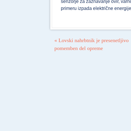
senzorje za zaznavanje ovir, varn
primeru izpada električne energije
Post navigation
«
Lovski nahrbtnik je presenetljivo
pomemben del opreme