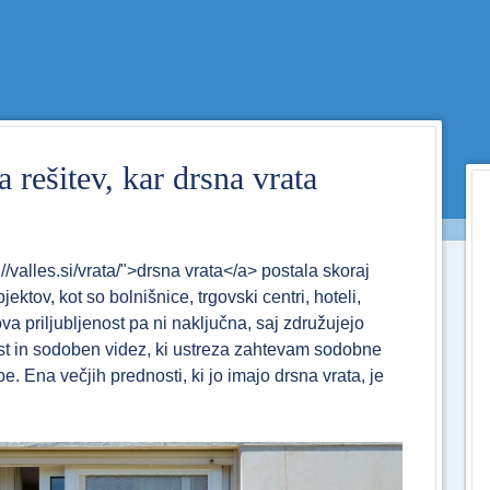
Menu
SKIP TO CONTENT
 rešitev, kar drsna vrata
/valles.si/vrata/">drsna vrata</a> postala skoraj
jektov, kot so bolnišnice, trgovski centri, hoteli,
va priljubljenost pa ni naključna, saj združujejo
st in sodoben videz, ki ustreza zahtevam sodobne
. Ena večjih prednosti, ki jo imajo drsna vrata, je