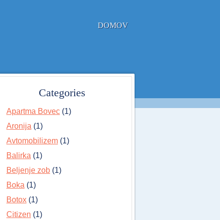
DOMOV
Categories
Apartma Bovec
(1)
Aronija
(1)
Avtomobilizem
(1)
Balirka
(1)
Beljenje zob
(1)
Boka
(1)
Botox
(1)
Citizen
(1)