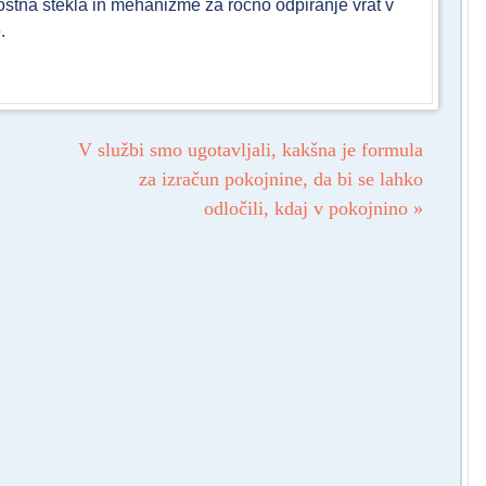
ostna stekla in mehanizme za ročno odpiranje vrat v
.
V službi smo ugotavljali, kakšna je formula
za izračun pokojnine, da bi se lahko
odločili, kdaj v pokojnino
»