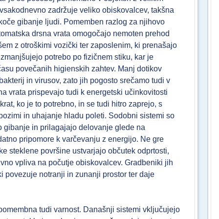
e vsakodnevno zadržuje veliko obiskovalcev, takšna
tekoče gibanje ljudi. Pomemben razlog za njihovo
 Avtomatska drsna vrata omogočajo nemoten prehod
šem z otroškimi vozički ter zaposlenim, ki prenašajo
zmanjšujejo potrebo po fizičnem stiku, kar je
asu povečanih higienskih zahtev. Manj dotikov
kterij in virusov, zato jih pogosto srečamo tudi v
 vrata prispevajo tudi k energetski učinkovitosti
at, ko je to potrebno, in se tudi hitro zaprejo, s
pozimi in uhajanje hladu poleti. Sodobni sistemi so
o gibanje in prilagajajo delovanje glede na
odatno pripomore k varčevanju z energijo. Ne gre
like steklene površine ustvarjajo občutek odprtosti,
tivno vpliva na počutje obiskovalcev. Gradbeniki jih
i povezuje notranji in zunanji prostor ter daje
t pomembna tudi varnost. Današnji sistemi vključujejo