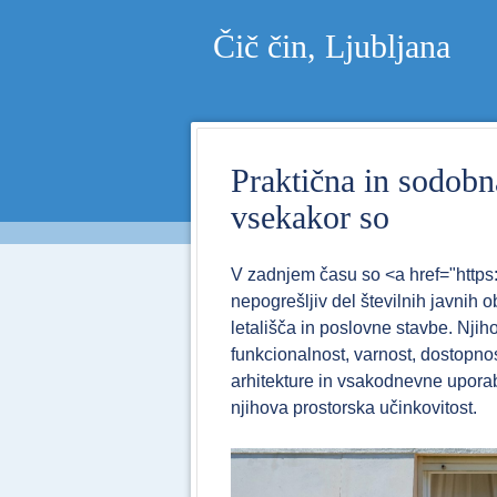
Čič čin, Ljubljana
Praktična in sodobna
vsekakor so
V zadnjem času so <a href="https:/
nepogrešljiv del številnih javnih ob
letališča in poslovne stavbe. Njiho
funkcionalnost, varnost, dostopno
arhitekture in vsakodnevne uporabe
njihova prostorska učinkovitost.