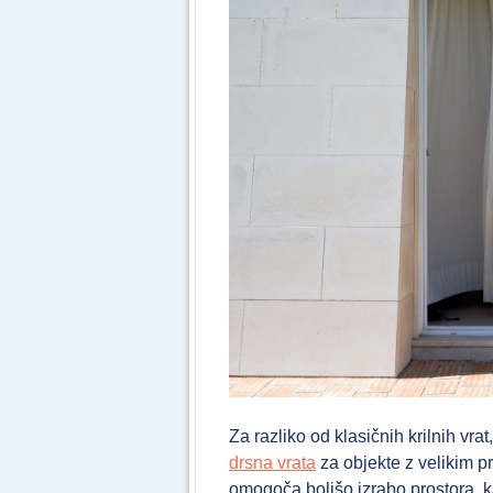
Za razliko od klasičnih krilnih vra
drsna vrata
za objekte z velikim pr
omogoča boljšo izrabo prostora, k