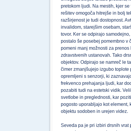
pretokom ljudi. Na mestih, kjer s
rešitev omogoča hitrejše in bolj 
razširjenost je tudi dostopnost.
invalidom, starejšim osebam, star
tovor. Ker se odpirajo samodejno, 
postalo še posebej pomembno v č
pomeni manj možnosti za prenos ba
zdravstvenih ustanovah. Tako drsna
objektov. Odpirajo se namreč le takr
čimer zmanjšujejo izgubo toplote 
opremljeni s senzorji, ki zaznavaj
frekvenco prehajanja ljudi, kar d
pozabiti tudi na estetski vidik. Ve
svetlobe in preglednosti, kar pozi
pogosto uporabljajo kot element, k
objektu sodoben in urejen videz.
Seveda pa je pri izbiri drsnih vra