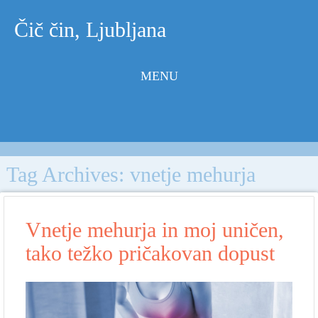
Čič čin, Ljubljana
MENU
Skip to
content
Tag Archives:
vnetje mehurja
Vnetje mehurja in moj uničen,
tako težko pričakovan dopust