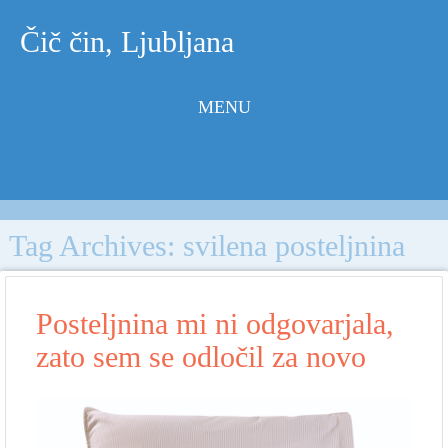
Čič čin, Ljubljana
MENU
Skip to
content
Tag Archives:
svilena posteljnina
Posteljnina mi ni odgovarjala,
zato sem se odločil za novo