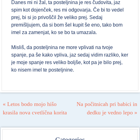
Danes mi ni žal, ta posteljnina je res čudovita, jaz
spim kot dojenček, res mi odgovarja. Če bi to vedel
prej, bi si jo privoščil že veliko prej. Sedaj
premišljujem, da si bom šel kupit še eno, tako bom
imel za zamenjat, ko se bo ta umazala.
Misliš, da posteljnina ne more vplivati na tvoje
spanje, pa še kako vpliva, jaz sedaj vidim razliko, ker
je moje spanje res veliko boljše, kot pa je bilo prej,
ko nisem imel te posteljnine.
Post navigation
«
Letos bodo mojo hišo
Na počitnicah pri babici in
krasila nova cvetlična korita
dedku je vedno lepo
»
Categories