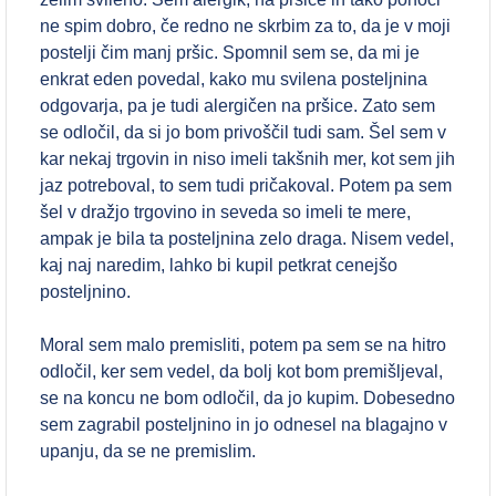
ne spim dobro, če redno ne skrbim za to, da je v moji
postelji čim manj pršic. Spomnil sem se, da mi je
enkrat eden povedal, kako mu svilena posteljnina
odgovarja, pa je tudi alergičen na pršice. Zato sem
se odločil, da si jo bom privoščil tudi sam. Šel sem v
kar nekaj trgovin in niso imeli takšnih mer, kot sem jih
jaz potreboval, to sem tudi pričakoval. Potem pa sem
šel v dražjo trgovino in seveda so imeli te mere,
ampak je bila ta posteljnina zelo draga. Nisem vedel,
kaj naj naredim, lahko bi kupil petkrat cenejšo
posteljnino.
Moral sem malo premisliti, potem pa sem se na hitro
odločil, ker sem vedel, da bolj kot bom premišljeval,
se na koncu ne bom odločil, da jo kupim. Dobesedno
sem zagrabil posteljnino in jo odnesel na blagajno v
upanju, da se ne premislim.