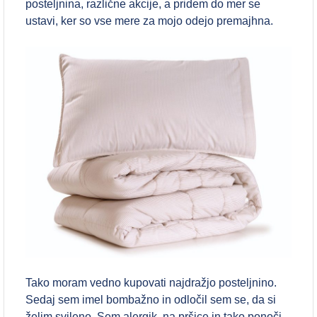
posteljnina, različne akcije, a pridem do mer se
ustavi, ker so vse mere za mojo odejo premajhna.
Tako moram vedno kupovati najdražjo posteljnino.
Sedaj sem imel bombažno in odločil sem se, da si
želim svileno. Sem alergik, na pršice in tako ponoči