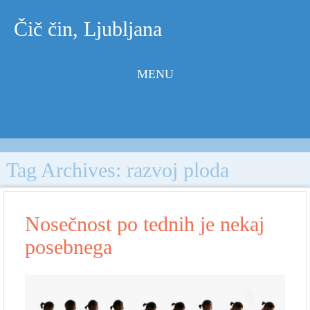
Čič čin, Ljubljana
MENU
Skip to
content
Tag Archives:
razvoj ploda
Nosečnost po tednih je nekaj
posebnega