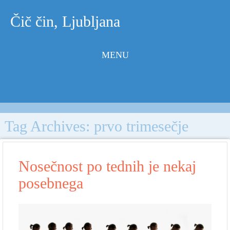
Čič čin, Ljubljana
MENU
Skip to
content
Tag Archives:
prvo trimesečje
Nosečnost po tednih je nekaj
posebnega