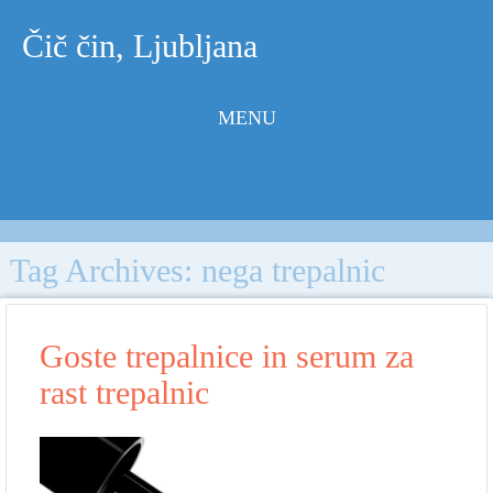
Čič čin, Ljubljana
MENU
Skip to
content
Tag Archives:
nega trepalnic
Goste trepalnice in serum za
rast trepalnic