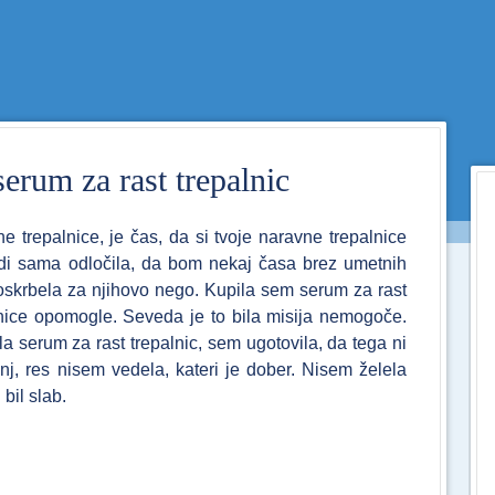
Menu
SKIP TO CONTENT
serum za rast trepalnic
 trepalnice, je čas, da si tvoje naravne trepalnice
di sama odločila, da bom nekaj časa brez umetnih
oskrbela za njihovo nego. Kupila sem serum za rast
lnice opomogle. Seveda je to bila misija nemogoče.
la serum za rast trepalnic, sem ugotovila, da tega ni
j, res nisem vedela, kateri je dober. Nisem želela
 bil slab.