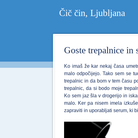
Čič čin, Ljubljana
Goste trepalnice in 
Ko imaš že kar nekaj časa umetne
malo odpočijejo. Tako sem se tu
trepalnic in da bom v tem času p
trepalnic, da si bodo moje trepa
Ko sem jaz šla v drogerijo in iska
malo. Ker pa nisem imela izkušen
zapraviti in uporabljati serum, ki bi