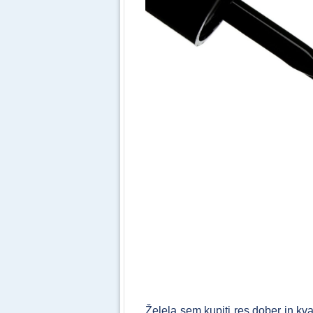
Želela sem kupiti res dober in kv