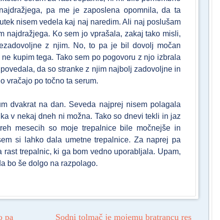
 najdražjega, pa me je zaposlena opomnila, da ta
enutek nisem vedela kaj naj naredim. Ali naj poslušam
 najdražjega. Ko sem jo vprašala, zakaj tako misli,
ezadovoljne z njim. No, to pa je bil dovolj močan
a ne kupim tega. Tako sem po pogovoru z njo izbrala
 povedala, da so stranke z njim najbolj zadovoljne in
no vračajo po točno ta serum.
um dvakrat na dan. Seveda najprej nisem polagala
lika v nekaj dneh ni možna. Tako so dnevi tekli in jaz
treh mesecih so moje trepalnice bile močnejše in
 sem si lahko dala umetne trepalnice. Za naprej pa
za rast trepalnic, ki ga bom vedno uporabljala. Upam,
 da bo še dolgo na razpolago.
o pa
Sodni tolmač je mojemu bratrancu res