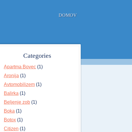
DOMOV
Categories
Apartma Bovec
(1)
Aronija
(1)
Avtomobilizem
(1)
Balirka
(1)
Beljenje zob
(1)
Boka
(1)
Botox
(1)
Citizen
(1)