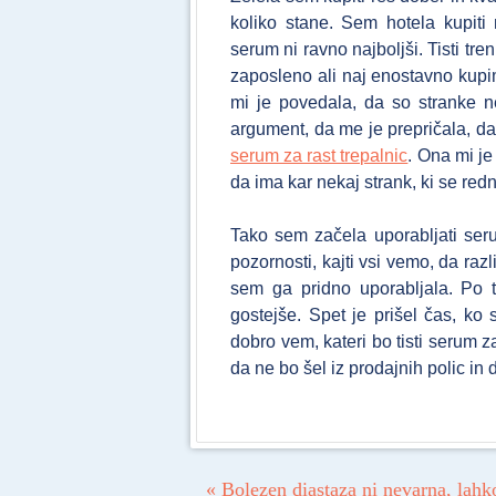
koliko stane. Sem hotela kupiti
serum ni ravno najboljši. Tisti tr
zaposleno ali naj enostavno kupim
mi je povedala, da so stranke n
argument, da me je prepričala, d
serum za rast trepalnic
. Ona mi je
da ima kar nekaj strank, ki se red
Tako sem začela uporabljati ser
pozornosti, kajti vsi vemo, da raz
sem ga pridno uporabljala. Po 
gostejše. Spet je prišel čas, ko
dobro vem, kateri bo tisti serum 
da ne bo šel iz prodajnih polic in
Post navigation
«
Bolezen diastaza ni nevarna, lahk