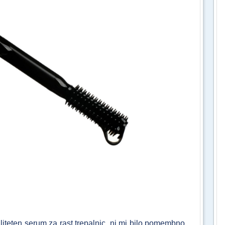
aliteten serum za rast trepalnic, ni mi bilo pomembno