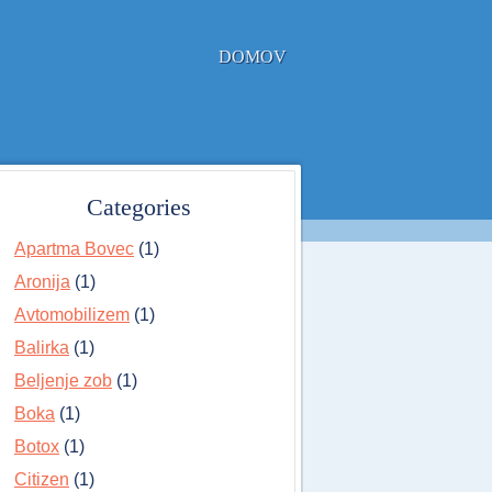
DOMOV
Categories
Apartma Bovec
(1)
Aronija
(1)
Avtomobilizem
(1)
Balirka
(1)
Beljenje zob
(1)
Boka
(1)
Botox
(1)
Citizen
(1)