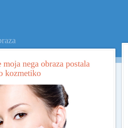
Menu
SKIP TO CONTENT
braza
je moja nega obraza postala
o kozmetiko