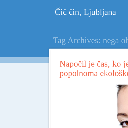
Čič čin, Ljubljana
Tag Archives:
nega o
Napočil je čas, ko 
popolnoma ekološk