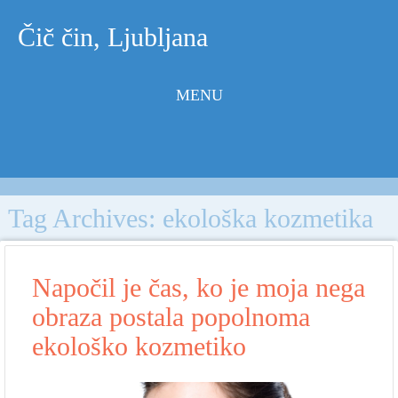
Čič čin, Ljubljana
MENU
Skip to
content
Tag Archives:
ekološka kozmetika
Napočil je čas, ko je moja nega
obraza postala popolnoma
ekološko kozmetiko