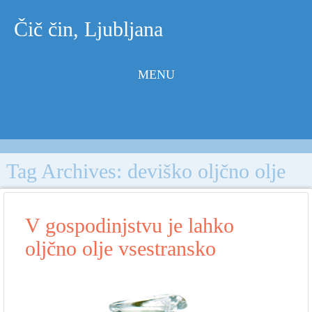
Čič čin, Ljubljana
MENU
Skip to
content
Tag Archives:
deviško oljčno olje
V gospodinjstvu je lahko
oljčno olje vsestransko