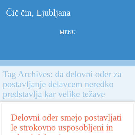
Čič čin, Ljubljana
MENU
Skip to
content
Tag Archives:
da delovni oder za
postavljanje delavcem neredko
predstavlja kar velike težave
Delovni oder smejo postavljati
le strokovno usposobljeni in