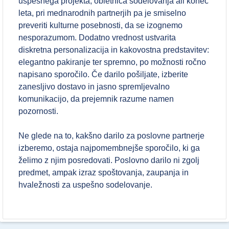
uspešnega projekta, obletnica sodelovanja ali konec
leta, pri mednarodnih partnerjih pa je smiselno
preveriti kulturne posebnosti, da se izognemo
nesporazumom. Dodatno vrednost ustvarita
diskretna personalizacija in kakovostna predstavitev:
elegantno pakiranje ter spremno, po možnosti ročno
napisano sporočilo. Če darilo pošiljate, izberite
zanesljivo dostavo in jasno spremljevalno
komunikacijo, da prejemnik razume namen
pozornosti.
Ne glede na to, kakšno darilo za poslovne partnerje
izberemo, ostaja najpomembnejše sporočilo, ki ga
želimo z njim posredovati. Poslovno darilo ni zgolj
predmet, ampak izraz spoštovanja, zaupanja in
hvaležnosti za uspešno sodelovanje.