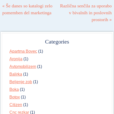
Post navigation
«
Še danes so katalogi zelo
Različna senčila za uporabo
pomemben del marketinga
v bivalnih in poslovnih
prostorih
»
Categories
Apartma Bovec
(1)
Aronija
(1)
Avtomobilizem
(1)
Balirka
(1)
Beljenje zob
(1)
Boka
(1)
Botox
(1)
Citizen
(1)
Cnc rezkar
(1)