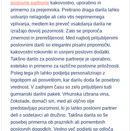
poslovne partnerje
kakovostno, uporabno in
primerno za prejemnika. Pretirano draga darila lahko
ustvarijo nelagodje ali celo vtis neprimernega
vplivanja, medtem ko preveč vsakdanja darila ne
izražajo dovolj pozornosti. Zato se priporoča
zmernost in premišljenost. Med najbolj priljubljenimi
poslovnimi darili so elegantni pisalni pripomočki,
kakovostni rokovniki in usnjeni poslovni dodatki.
Takšno darilo za poslovne partnerje je uporabno,
estetsko in primerno za različne poslovne priložnosti.
Poleg tega jih lahko podjetja personalizirajo z
logotipom ali posvetilom, kar darilu doda še posebno
vrednost. V zadnjem času so zelo priljubljeni tudi
gurmanski darilni paketi. Vrhunska izbrana vina,
čokolade, domači siri, med ali oljčno olje
predstavljajo pozornost, ki jo lahko poslovni partner
deli s sodelavci ali družino. Takšna darila so še
posebej primerna ob praznikih ali pomembnih
poslovnih dogodkih. Vedno več podjetij se odloča