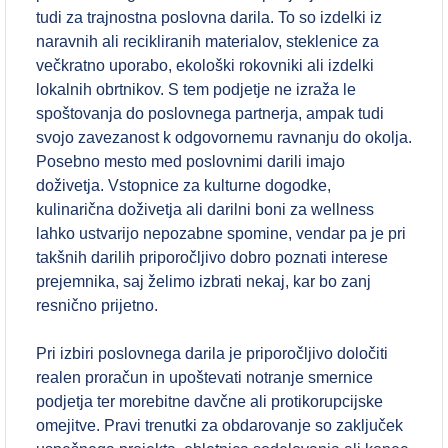
tudi za trajnostna poslovna darila. To so izdelki iz
naravnih ali recikliranih materialov, steklenice za
večkratno uporabo, ekološki rokovniki ali izdelki
lokalnih obrtnikov. S tem podjetje ne izraža le
spoštovanja do poslovnega partnerja, ampak tudi
svojo zavezanost k odgovornemu ravnanju do okolja.
Posebno mesto med poslovnimi darili imajo
doživetja. Vstopnice za kulturne dogodke,
kulinarična doživetja ali darilni boni za wellness
lahko ustvarijo nepozabne spomine, vendar pa je pri
takšnih darilih priporočljivo dobro poznati interese
prejemnika, saj želimo izbrati nekaj, kar bo zanj
resnično prijetno.
Pri izbiri poslovnega darila je priporočljivo določiti
realen proračun in upoštevati notranje smernice
podjetja ter morebitne davčne ali protikorupcijske
omejitve. Pravi trenutki za obdarovanje so zaključek