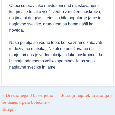
Otroci so prav tako navdušeni nad raziskovanjem,
ker jima je to tako všeč, vedno z možem poskrbiva,
da jima ni dolgčas. Letos so bile popularne jame in
naglavne svetilke, drugo leto pa bomo našli kaj
novega.
Naša poletja so vedno lepa, ker se znamo zabavati
in doživimo marsikaj. Nikoli ne poležavamo na
morju, pri nas je vedno akcija in tako poskrbimo, da
iz morja odnesemo veliko spominov, letos so to
naglavne svetilke in jame.
Post navigation
«
Brez omega 3 bi verjetno
Jutranji napitek in aronija
»
še danes trpela bolečine v
sklepih