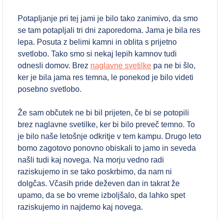
Potapljanje pri tej jami je bilo tako zanimivo, da smo
se tam potapljali tri dni zaporedoma. Jama je bila res
lepa. Posuta z belimi kamni in oblita s prijetno
svetlobo. Tako smo si nekaj lepih kamnov tudi
odnesli domov. Brez
naglavne svetilke
pa ne bi šlo,
ker je bila jama res temna, le ponekod je bilo videti
posebno svetlobo.
Že sam občutek ne bi bil prijeten, če bi se potopili
brez naglavne svetilke, ker bi bilo preveč temno. To
je bilo naše letošnje odkritje v tem kampu. Drugo leto
bomo zagotovo ponovno obiskali to jamo in seveda
našli tudi kaj novega. Na morju vedno radi
raziskujemo in se tako poskrbimo, da nam ni
dolgčas. Včasih pride deževen dan in takrat že
upamo, da se bo vreme izboljšalo, da lahko spet
raziskujemo in najdemo kaj novega.