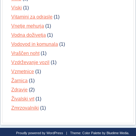
Viski
(1)
Vitamini za odrasle
(1)
Vnetje mehurja
(1)
Vodna doživetja
(1)
Vodovod in komunala
(1)
Vraščen noht
(1)
Vzdrževanje vozil
(1)
Vzmetnice
(1)
Žarnica
(1)
Zdravje
(2)
Živalski vrt
(1)
Zmrzovalniki
(1)
Proudly powered by WordPress
|
Theme: Color Palette by
Bluelime Media
.