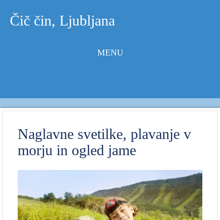
Čič čin, Ljubljana
MENU
Skip to
content
Naglavne svetilke, plavanje v
morju in ogled jame