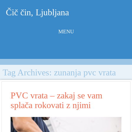
Čič čin, Ljubljana
MENU
Skip to
content
Tag Archives:
zunanja pvc vrata
PVC vrata – zakaj se vam
splača rokovati z njimi