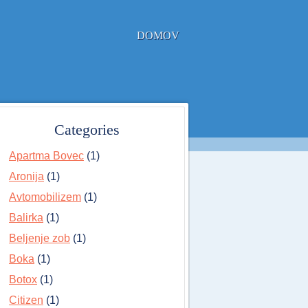
DOMOV
Categories
Apartma Bovec
(1)
Aronija
(1)
Avtomobilizem
(1)
Balirka
(1)
Beljenje zob
(1)
Boka
(1)
Botox
(1)
Citizen
(1)