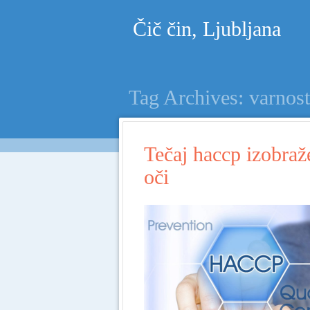
Čič čin, Ljubljana
Tag Archives:
varnost
Tečaj haccp izobraž
oči