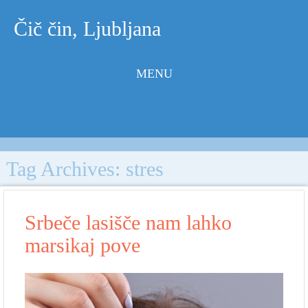
Čič čin, Ljubljana
MENU
Skip to
content
Tag Archives:
stres
Srbeče lasišče nam lahko
marsikaj pove