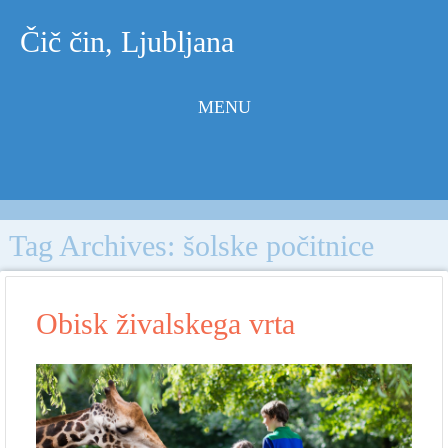
Čič čin, Ljubljana
MENU
Skip to
content
Tag Archives:
šolske počitnice
Obisk živalskega vrta