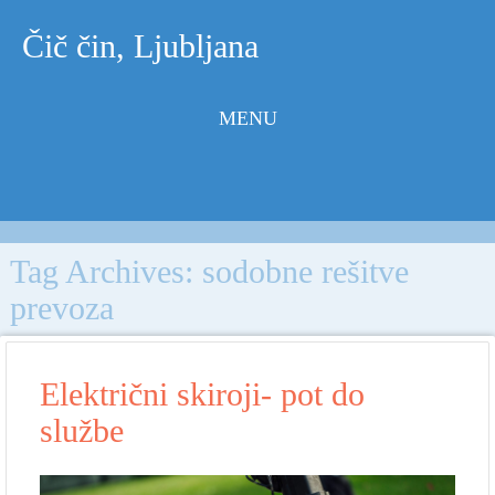
Čič čin, Ljubljana
MENU
Skip to
content
Tag Archives:
sodobne rešitve
prevoza
Električni skiroji- pot do
službe