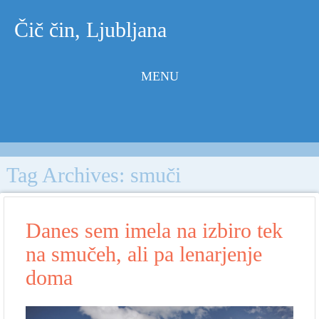
Čič čin, Ljubljana
MENU
Skip to
content
Tag Archives:
smuči
Danes sem imela na izbiro tek
na smučeh, ali pa lenarjenje
doma