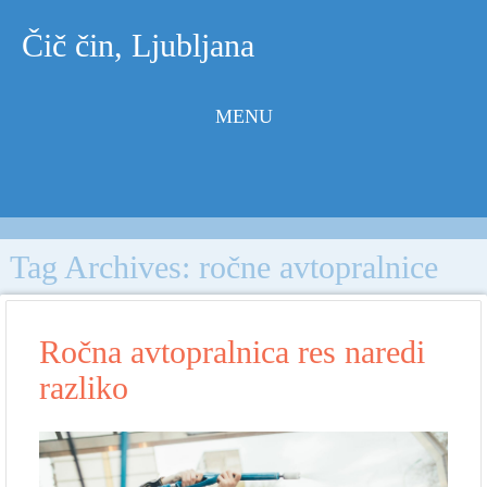
Čič čin, Ljubljana
MENU
Skip to
content
Tag Archives:
ročne avtopralnice
Ročna avtopralnica res naredi
razliko