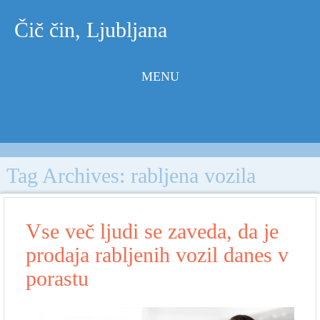
Čič čin, Ljubljana
MENU
Skip to
content
Tag Archives:
rabljena vozila
Vse več ljudi se zaveda, da je
prodaja rabljenih vozil danes v
porastu