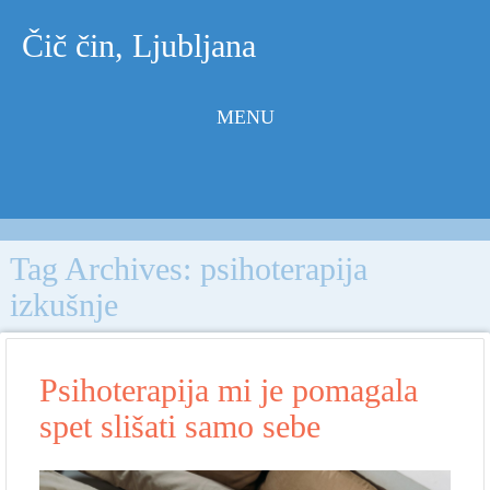
Čič čin, Ljubljana
MENU
Skip to
content
Tag Archives:
psihoterapija
izkušnje
Psihoterapija mi je pomagala
spet slišati samo sebe