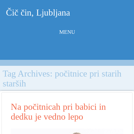
Čič čin, Ljubljana
MENU
Skip to
content
Tag Archives:
počitnice pri starih
starših
Na počitnicah pri babici in
dedku je vedno lepo