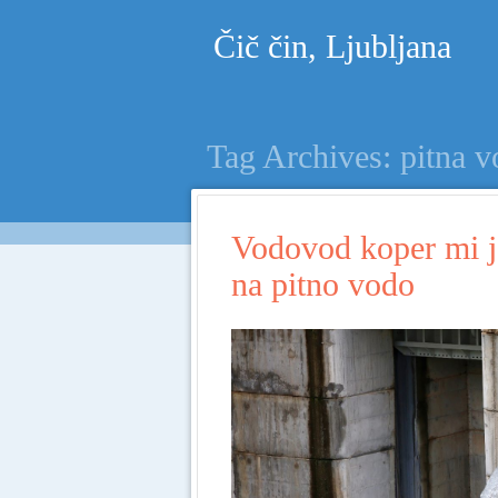
Čič čin, Ljubljana
Tag Archives:
pitna 
Vodovod koper mi j
na pitno vodo