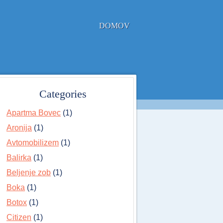
DOMOV
Categories
Apartma Bovec
(1)
Aronija
(1)
Avtomobilizem
(1)
Balirka
(1)
Beljenje zob
(1)
Boka
(1)
Botox
(1)
Citizen
(1)