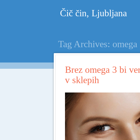
Čič čin, Ljubljana
Tag Archives:
omega 
Brez omega 3 bi ver
v sklepih