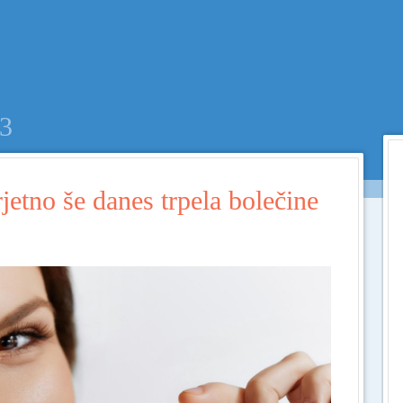
Menu
SKIP TO CONTENT
3
jetno še danes trpela bolečine