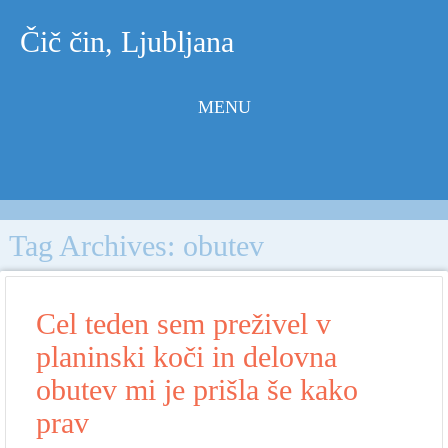
Čič čin, Ljubljana
MENU
Skip to
content
Tag Archives:
obutev
Cel teden sem preživel v
planinski koči in delovna
obutev mi je prišla še kako
prav