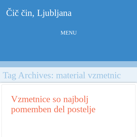
Čič čin, Ljubljana
MENU
Skip to
content
Tag Archives:
material vzmetnic
Vzmetnice so najbolj
pomemben del postelje