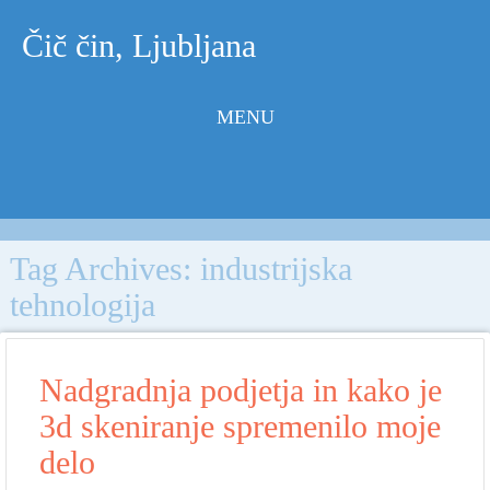
Čič čin, Ljubljana
MENU
Skip to
content
Tag Archives:
industrijska
tehnologija
Nadgradnja podjetja in kako je
3d skeniranje spremenilo moje
delo