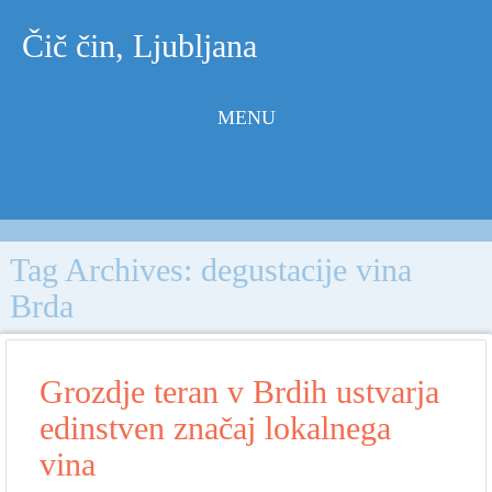
Čič čin, Ljubljana
MENU
Skip to
content
Tag Archives:
degustacije vina
Brda
Grozdje teran v Brdih ustvarja
edinstven značaj lokalnega
vina