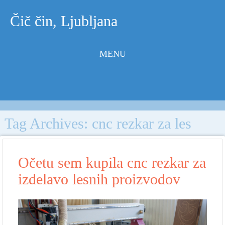
Čič čin, Ljubljana
MENU
Skip to
content
Tag Archives:
cnc rezkar za les
Očetu sem kupila cnc rezkar za
izdelavo lesnih proizvodov