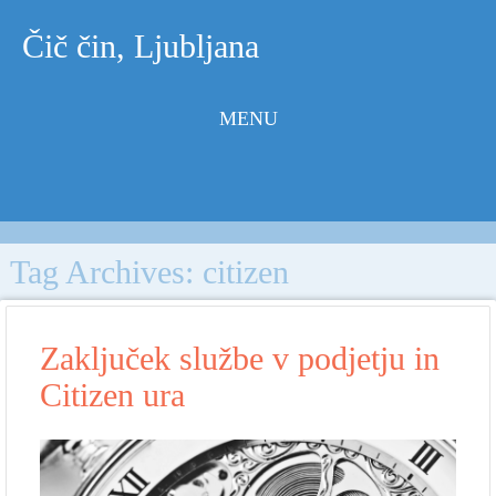
Čič čin, Ljubljana
MENU
Skip to
content
Tag Archives:
citizen
Zaključek službe v podjetju in
Citizen ura