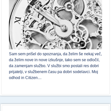
Sam sem prišel do spoznanja, da želim še nekaj več,
da želim nove in nove izkušnje, tako sem se odločil,
da zamenjam službo. V službi smo postali res dobri
prijatelji, v službenem času pa dobri sodelavci. Moj
odhod in Citizen…