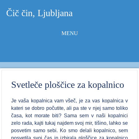
Čič čin, Ljubljana
MENU
Skip to
content
Svetleče ploščice za kopalnico
Je vaša kopalnica vam všeč, je za vas kopalnica v
kateri se dobro počutite, ali pa ste v njej samo toliko
časa, kot morate biti? Sama sem v naši kopalnici
zelo rada, kajti tukaj najdem svoj mir, tišino, lahko se
posvetim samo sebi. Ko smo delali kopalnico, sem
posvetila svoj čas in izbirala ploščice za kopalnico