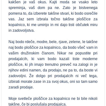
kakšen je vaš okus. Kajti moda se vsako leto
spreminja, vaš dom pa ne. Zato je bistvenega
pomena to, da izberete takšne stvari, ki bodo osrečile
vas. Jaz sem izbrala točno takšne ploščice za
kopalnico, ki me umirijo in mi dajo tisti občutek miru
in zadovoljstva.
Naj bodo rdeče, modre, bele, rjave, zelene, le takšne
naj bodo ploščice za kopalnico, da bodo všeč vam in
vašim družinskim članom. Nikar ne popustite pri
prodajalcih, ki vam bodo kazali tiste moderne
ploščice, ki jih imajo trenutno preveč na zalogi in je
njihov edini namen, da prodajo, ne pa to, da boste vi
zadovoljni. Že dolgo pri prodajalcih ni več tega,
izbirati morate zase in za svoj okus, oni so tam samo
zaradi prodaje.
Moje svetleče ploščice za kopalnico ne bi bile nikoli
takšne, če bi poslušala prodajalca.