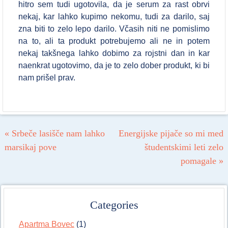
hitro sem tudi ugotovila, da je serum za rast obrvi
nekaj, kar lahko kupimo nekomu, tudi za darilo, saj
zna biti to zelo lepo darilo. Včasih niti ne pomislimo
na to, ali ta produkt potrebujemo ali ne in potem
nekaj takšnega lahko dobimo za rojstni dan in kar
naenkrat ugotovimo, da je to zelo dober produkt, ki bi
nam prišel prav.
Post navigation
«
Srbeče lasišče nam lahko
Energijske pijače so mi med
marsikaj pove
študentskimi leti zelo
pomagale
»
Categories
Apartma Bovec
(1)