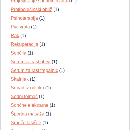
Projektiranje športnih dvoran
(1)
Protibolečinski obliž
(1)
Psihoterapija
(1)
Pvc vrata
(1)
Rak
(1)
Rekuperacija
(1)
Senčila
(1)
Serum za rast obrvi
(1)
Serum za rast trepalnic
(1)
Skalnjak
(1)
Smrad iz odtoka
(1)
Sodni tolmač
(1)
Sončne elektrarne
(1)
Športna masaža
(1)
Srbeče lasišče
(1)