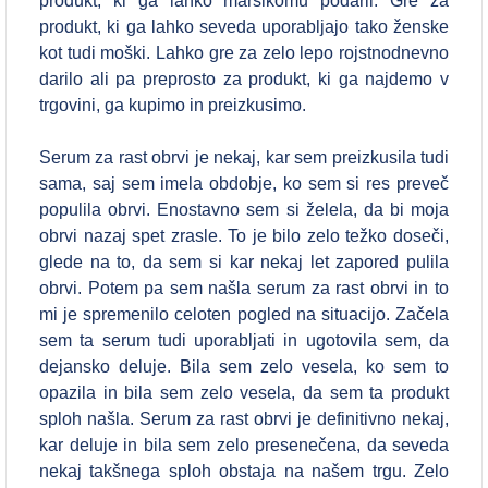
produkt, ki ga lahko marsikomu podaril. Gre za
produkt, ki ga lahko seveda uporabljajo tako ženske
kot tudi moški. Lahko gre za zelo lepo rojstnodnevno
darilo ali pa preprosto za produkt, ki ga najdemo v
trgovini, ga kupimo in preizkusimo.
Serum za rast obrvi je nekaj, kar sem preizkusila tudi
sama, saj sem imela obdobje, ko sem si res preveč
populila obrvi. Enostavno sem si želela, da bi moja
obrvi nazaj spet zrasle. To je bilo zelo težko doseči,
glede na to, da sem si kar nekaj let zapored pulila
obrvi. Potem pa sem našla serum za rast obrvi in to
mi je spremenilo celoten pogled na situacijo. Začela
sem ta serum tudi uporabljati in ugotovila sem, da
dejansko deluje. Bila sem zelo vesela, ko sem to
opazila in bila sem zelo vesela, da sem ta produkt
sploh našla. Serum za rast obrvi je definitivno nekaj,
kar deluje in bila sem zelo presenečena, da seveda
nekaj takšnega sploh obstaja na našem trgu. Zelo