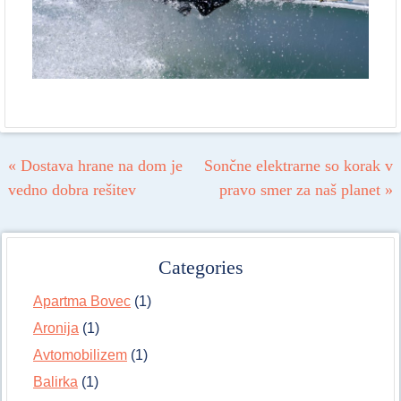
Post navigation
«
Dostava hrane na dom je
Sončne elektrarne so korak v
vedno dobra rešitev
pravo smer za naš planet
»
Categories
Apartma Bovec
(1)
Aronija
(1)
Avtomobilizem
(1)
Balirka
(1)