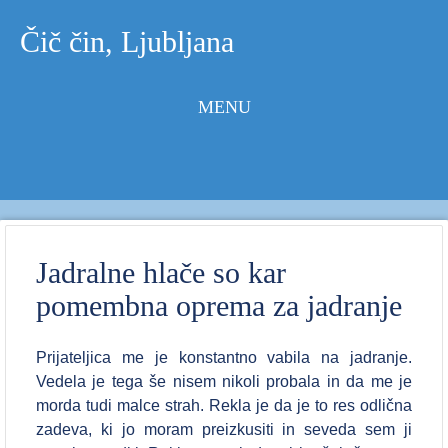
Čič čin, Ljubljana
MENU
Skip to
content
Jadralne hlače so kar
pomembna oprema za jadranje
Prijateljica me je konstantno vabila na jadranje.
Vedela je tega še nisem nikoli probala in da me je
morda tudi malce strah. Rekla je da je to res odlična
zadeva, ki jo moram preizkusiti in seveda sem ji