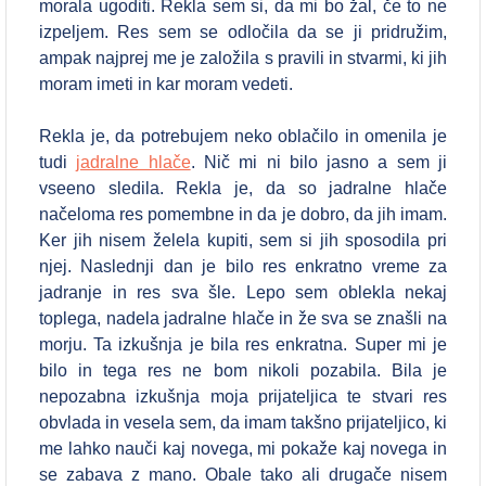
morala ugoditi. Rekla sem si, da mi bo žal, če to ne
izpeljem. Res sem se odločila da se ji pridružim,
ampak najprej me je založila s pravili in stvarmi, ki jih
moram imeti in kar moram vedeti.
Rekla je, da potrebujem neko oblačilo in omenila je
tudi
jadralne hlače
. Nič mi ni bilo jasno a sem ji
vseeno sledila. Rekla je, da so jadralne hlače
načeloma res pomembne in da je dobro, da jih imam.
Ker jih nisem želela kupiti, sem si jih sposodila pri
njej. Naslednji dan je bilo res enkratno vreme za
jadranje in res sva šle. Lepo sem oblekla nekaj
toplega, nadela jadralne hlače in že sva se znašli na
morju. Ta izkušnja je bila res enkratna. Super mi je
bilo in tega res ne bom nikoli pozabila. Bila je
nepozabna izkušnja moja prijateljica te stvari res
obvlada in vesela sem, da imam takšno prijateljico, ki
me lahko nauči kaj novega, mi pokaže kaj novega in
se zabava z mano. Obale tako ali drugače nisem